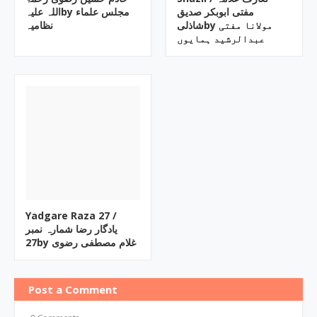
مفتی ابوبکر صدیق
اللہ علیہby ‎مجلس علماء
شاذلیby ‎مولانا مفتی
نظامیہ
عبدالرشید ہمایوں
Yadgare Raza ‎27 /
یادگار رضا شمارہ نمبر
27by ‎غلام مصطفی رضوی
Post a Comment