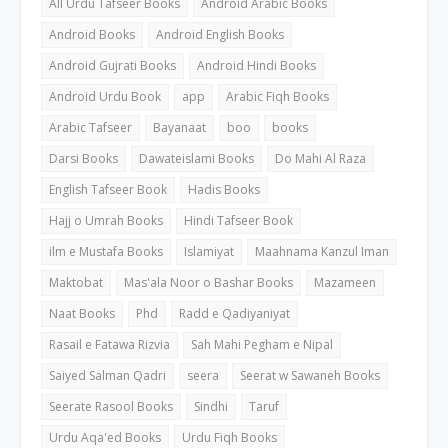
All Urdu Tafseer Books
Android Arabic Books
Android Books
Android English Books
Android Gujrati Books
Android Hindi Books
Android Urdu Book
app
Arabic Fiqh Books
Arabic Tafseer
Bayanaat
boo
books
Darsi Books
Dawateislami Books
Do Mahi Al Raza
English Tafseer Book
Hadis Books
Hajj o Umrah Books
Hindi Tafseer Book
ilm e Mustafa Books
Islamiyat
Maahnama Kanzul Iman
Maktobat
Mas'ala Noor o Bashar Books
Mazameen
Naat Books
Phd
Radd e Qadiyaniyat
Rasail e Fatawa Rizvia
Sah Mahi Pegham e Nipal
Saiyed Salman Qadri
seera
Seerat w Sawaneh Books
Seerate Rasool Books
Sindhi
Taruf
Urdu Aqa'ed Books
Urdu Fiqh Books