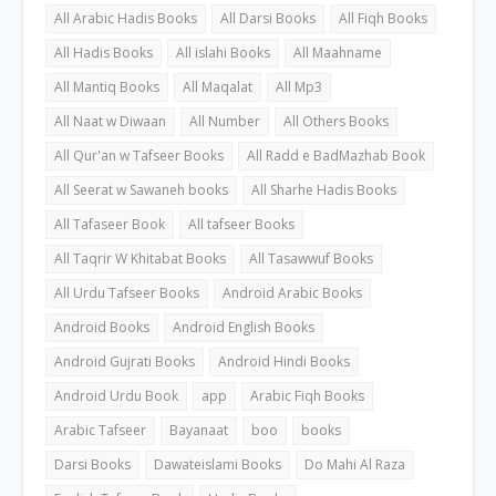
All Arabic Hadis Books
All Darsi Books
All Fiqh Books
All Hadis Books
All islahi Books
All Maahname
All Mantiq Books
All Maqalat
All Mp3
All Naat w Diwaan
All Number
All Others Books
All Qur'an w Tafseer Books
All Radd e BadMazhab Book
All Seerat w Sawaneh books
All Sharhe Hadis Books
All Tafaseer Book
All tafseer Books
All Taqrir W Khitabat Books
All Tasawwuf Books
All Urdu Tafseer Books
Android Arabic Books
Android Books
Android English Books
Android Gujrati Books
Android Hindi Books
Android Urdu Book
app
Arabic Fiqh Books
Arabic Tafseer
Bayanaat
boo
books
Darsi Books
Dawateislami Books
Do Mahi Al Raza