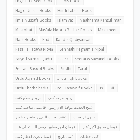
English Tafseer Book
Hadis Books
Hajj o Umrah Books
Hindi Tafseer Book
ilm e Mustafa Books
Islamiyat
Maahnama Kanzul Iman
Maktobat
Mas'ala Noor o Bashar Books
Mazameen
Naat Books
Phd
Radd e Qadiyaniyat
Rasail e Fatawa Rizvia
Sah Mahi Pegham e Nipal
Saiyed Salman Qadri
seera
Seerat w Sawaneh Books
Seerate Rasool Books
Sindhi
Taruf
Urdu Aqa'ed Books
Urdu Fiqh Books
Urdu Sharhe hadis
Urdu Taswwuf Books
us
ثالثا
رد بدمذہب کتب
درود و سلام کتب
شیخ الحدیث مولانا غلام رسول قاسمی صاحب کتب
فتاوی اہلسنت
عقیدہ حیات النبی و حاضر و ناظر
فیضان صدیق اکبر کتب
فیضان امیر معاویہ رضی اللہ تعالی عنہ
کتب خطبات
کتب تاریخ
فیضان غوث اعظم کتب