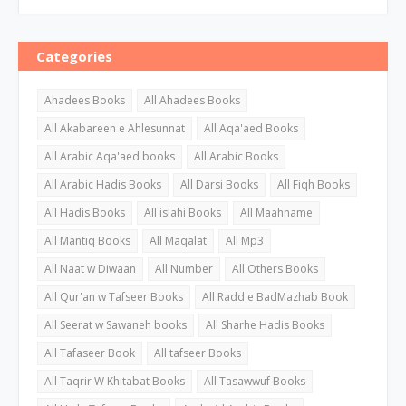
Categories
Ahadees Books
All Ahadees Books
All Akabareen e Ahlesunnat
All Aqa'aed Books
All Arabic Aqa'aed books
All Arabic Books
All Arabic Hadis Books
All Darsi Books
All Fiqh Books
All Hadis Books
All islahi Books
All Maahname
All Mantiq Books
All Maqalat
All Mp3
All Naat w Diwaan
All Number
All Others Books
All Qur'an w Tafseer Books
All Radd e BadMazhab Book
All Seerat w Sawaneh books
All Sharhe Hadis Books
All Tafaseer Book
All tafseer Books
All Taqrir W Khitabat Books
All Tasawwuf Books