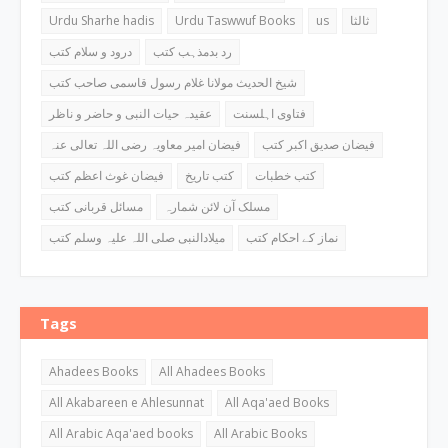
Urdu Sharhe hadis
Urdu Taswwuf Books
us
ثالثا
رد بدمذہب کتب
درود و سلام کتب
شیخ الحدیث مولانا غلام رسول قاسمی صاحب کتب
فتاوی اہلسنت
عقیدہ حیات النبی و حاضر و ناظر
فیضان صدیق اکبر کتب
فیضان امیر معاویہ رضی اللہ تعالی عنہ
کتب خطبات
کتب تاریخ
فیضان غوث اعظم کتب
مسلک آن لائن شمارہ
مسائل قربانی کتب
نماز کے احکام کتب
میلادالنبی صلی اللہ علیہ وسلم کتب
Tags
Ahadees Books
All Ahadees Books
All Akabareen e Ahlesunnat
All Aqa'aed Books
All Arabic Aqa'aed books
All Arabic Books