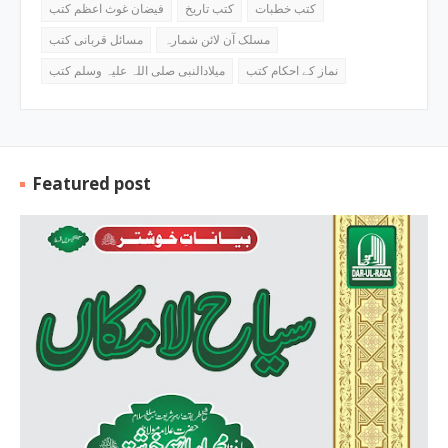
کتب خطبات
کتب تاریخ
فیضان غوث اعظم کتب
مسلک آن لائن شمارہ
مسائل قربانی کتب
نماز کے احکام کتب
میلادالنبی صلی اللہ علیہ وسلم کتب
Featured post