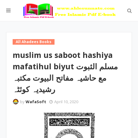
All Ahadees Books
muslim us saboot hashiya
mafatihul biyut مسلم الثبوت
مع حاشیہ مفاتح البیوت مکتبہ
رشیدیہ کوئٹہ
by
WafaSoft
April 10, 2020