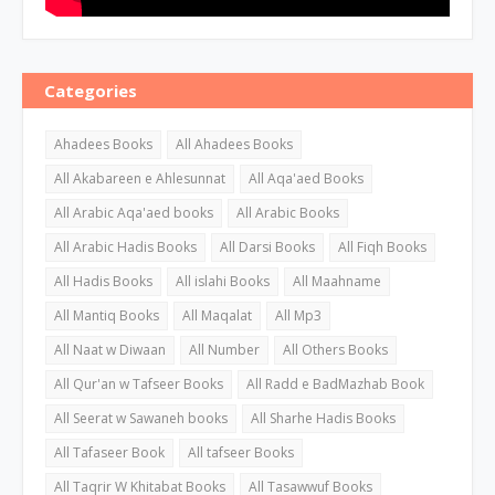
Categories
Ahadees Books
All Ahadees Books
All Akabareen e Ahlesunnat
All Aqa'aed Books
All Arabic Aqa'aed books
All Arabic Books
All Arabic Hadis Books
All Darsi Books
All Fiqh Books
All Hadis Books
All islahi Books
All Maahname
All Mantiq Books
All Maqalat
All Mp3
All Naat w Diwaan
All Number
All Others Books
All Qur'an w Tafseer Books
All Radd e BadMazhab Book
All Seerat w Sawaneh books
All Sharhe Hadis Books
All Tafaseer Book
All tafseer Books
All Taqrir W Khitabat Books
All Tasawwuf Books