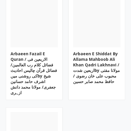
Arbaeen Fazail E
Arbaeen E Shiddat By
Quran / الاربعین فی
Allama Mahboob Ali
فضائل کلام رب العالمین/
Khan Qadri Lakhnavi /
اربعین شدتby مولانا مفتی
فضائل قرآن چالیس احادیث
محبوب علی خان رضوی /
کی روشنی میںby شیخ
حافظ محمد صابر حسین
اشرف حامد حسانین
جعفری/ مولانا محمد دانش
ازہری