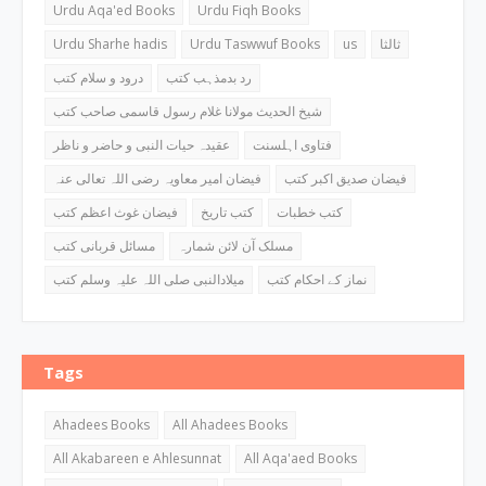
Urdu Aqa'ed Books
Urdu Fiqh Books
Urdu Sharhe hadis
Urdu Taswwuf Books
us
ثالثا
رد بدمذہب کتب
درود و سلام کتب
شیخ الحدیث مولانا غلام رسول قاسمی صاحب کتب
فتاوی اہلسنت
عقیدہ حیات النبی و حاضر و ناظر
فیضان صدیق اکبر کتب
فیضان امیر معاویہ رضی اللہ تعالی عنہ
کتب خطبات
کتب تاریخ
فیضان غوث اعظم کتب
مسلک آن لائن شمارہ
مسائل قربانی کتب
نماز کے احکام کتب
میلادالنبی صلی اللہ علیہ وسلم کتب
Tags
Ahadees Books
All Ahadees Books
All Akabareen e Ahlesunnat
All Aqa'aed Books