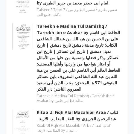
by امام ابی جعفر محمد بن جریر الطبری
Tafseer E Tabri 7 / تفسیر طبری / تفسیر الطبری من
کتابہ جامع البی…
Tareekh e Madina Tul Damishq /
Tarrekh ibn e Asakar by الحافظ ابی قاسم
علی بن الحسن بن ھبۃ اللہ بن عبداللہ الشافعی
الكتاب: تاريخ مدينة دمشق تاريخ دمشق | تاریخ
مدینۃ دمشق | تاریخ ابن عساکر | تاريخ ابن
عساكر وذكر فضلها وتسمية من حلها من الأماثل
أو اجتاز بنواحيها من وارديها وأهلها المصنف:
الحافظ العالم أبي القاسم علي بن الحسن بن هبة
الله بن عبد الله الشافعي المعروف بابن عساكر
المتوفي 571 هـ المحقق: محب الدين أبي سعيد
العمروي الناشر: دار الفكر
Tareekh e Madina Tul Damishq / Tarrekh ibn e
Asakar by الحافظ ابی قاس…
Kitab Ul Fiqh Alal Mazahibil Arba / کتاب
الفقہ المذاہب الاربعہ by عبدالرحمن الجریزی
Kitab Ul Fiqh Alal Mazahibil Arba / کتاب الفقہ
المذاہب الاربعہ by عبدال…