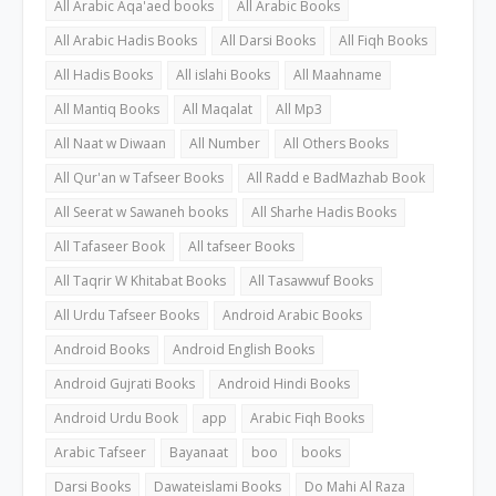
All Arabic Aqa'aed books
All Arabic Books
All Arabic Hadis Books
All Darsi Books
All Fiqh Books
All Hadis Books
All islahi Books
All Maahname
All Mantiq Books
All Maqalat
All Mp3
All Naat w Diwaan
All Number
All Others Books
All Qur'an w Tafseer Books
All Radd e BadMazhab Book
All Seerat w Sawaneh books
All Sharhe Hadis Books
All Tafaseer Book
All tafseer Books
All Taqrir W Khitabat Books
All Tasawwuf Books
All Urdu Tafseer Books
Android Arabic Books
Android Books
Android English Books
Android Gujrati Books
Android Hindi Books
Android Urdu Book
app
Arabic Fiqh Books
Arabic Tafseer
Bayanaat
boo
books
Darsi Books
Dawateislami Books
Do Mahi Al Raza