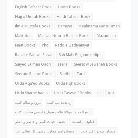
English Tafseer Book
Hadis Books
Hajj o Umrah Books
Hindi Tafseer Book
ilm e Mustafa Books
Islamiyat
Maahnama Kanzul Iman
Maktobat
Mas'ala Noor o Bashar Books
Mazameen
Naat Books
Phd
Radd e Qadiyaniyat
Rasail e Fatawa Rizvia
Sah Mahi Pegham e Nipal
Saiyed Salman Qadri
seera
Seerat w Sawaneh Books
Seerate Rasool Books
Sindhi
Taruf
Urdu Aqa'ed Books
Urdu Fiqh Books
Urdu Sharhe hadis
Urdu Taswwuf Books
us
ثالثا
رد بدمذہب کتب
درود و سلام کتب
شیخ الحدیث مولانا غلام رسول قاسمی صاحب کتب
فتاوی اہلسنت
عقیدہ حیات النبی و حاضر و ناظر
فیضان صدیق اکبر کتب
فیضان امیر معاویہ رضی اللہ تعالی عنہ