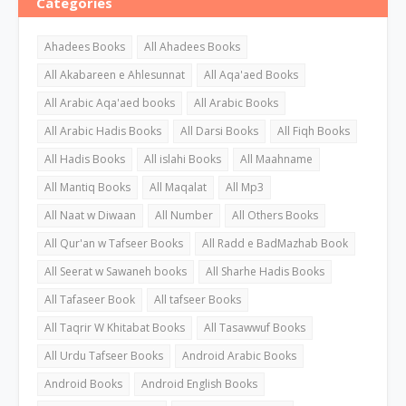
Categories
Ahadees Books
All Ahadees Books
All Akabareen e Ahlesunnat
All Aqa'aed Books
All Arabic Aqa'aed books
All Arabic Books
All Arabic Hadis Books
All Darsi Books
All Fiqh Books
All Hadis Books
All islahi Books
All Maahname
All Mantiq Books
All Maqalat
All Mp3
All Naat w Diwaan
All Number
All Others Books
All Qur'an w Tafseer Books
All Radd e BadMazhab Book
All Seerat w Sawaneh books
All Sharhe Hadis Books
All Tafaseer Book
All tafseer Books
All Taqrir W Khitabat Books
All Tasawwuf Books
All Urdu Tafseer Books
Android Arabic Books
Android Books
Android English Books