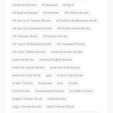
All Mantiq Books
All Maqalat
All Mp3
All Naat w Diwaan
All Number
All Others Books
All Qur'an w Tafseer Books
All Radd e BadMazhab Book
All Seerat w Sawaneh books
All Sharhe Hadis Books
All Tafaseer Book
All tafseer Books
All Taqrir W Khitabat Books
All Tasawwuf Books
All Urdu Tafseer Books
Android Arabic Books
Android Books
Android English Books
Android Gujrati Books
Android Hindi Books
Android Urdu Book
app
Arabic Fiqh Books
Arabic Tafseer
Bayanaat
boo
books
Darsi Books
Dawateislami Books
Do Mahi Al Raza
English Tafseer Book
Hadis Books
Hajj o Umrah Books
Hindi Tafseer Book