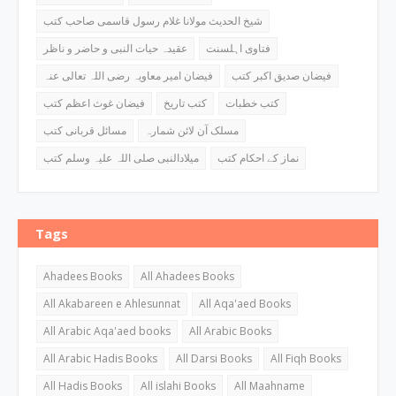
شیخ الحدیث مولانا غلام رسول قاسمی صاحب کتب
فتاوی اہلسنت
عقیدہ حیات النبی و حاضر و ناظر
فیضان صدیق اکبر کتب
فیضان امیر معاویہ رضی اللہ تعالی عنہ
کتب خطبات
کتب تاریخ
فیضان غوث اعظم کتب
مسلک آن لائن شمارہ
مسائل قربانی کتب
نماز کے احکام کتب
میلادالنبی صلی اللہ علیہ وسلم کتب
Tags
Ahadees Books
All Ahadees Books
All Akabareen e Ahlesunnat
All Aqa'aed Books
All Arabic Aqa'aed books
All Arabic Books
All Arabic Hadis Books
All Darsi Books
All Fiqh Books
All Hadis Books
All islahi Books
All Maahname