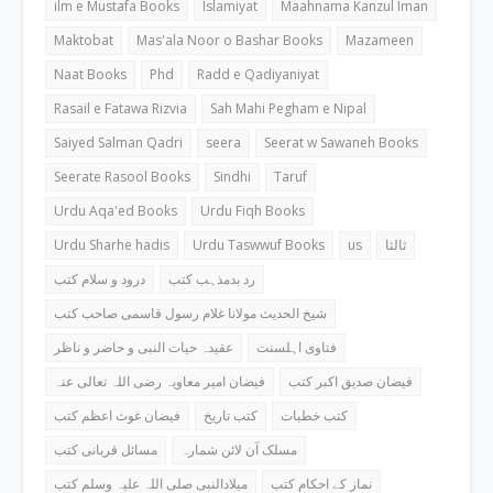
ilm e Mustafa Books
Islamiyat
Maahnama Kanzul Iman
Maktobat
Mas'ala Noor o Bashar Books
Mazameen
Naat Books
Phd
Radd e Qadiyaniyat
Rasail e Fatawa Rizvia
Sah Mahi Pegham e Nipal
Saiyed Salman Qadri
seera
Seerat w Sawaneh Books
Seerate Rasool Books
Sindhi
Taruf
Urdu Aqa'ed Books
Urdu Fiqh Books
Urdu Sharhe hadis
Urdu Taswwuf Books
us
ثالثا
رد بدمذہب کتب
درود و سلام کتب
شیخ الحدیث مولانا غلام رسول قاسمی صاحب کتب
فتاوی اہلسنت
عقیدہ حیات النبی و حاضر و ناظر
فیضان صدیق اکبر کتب
فیضان امیر معاویہ رضی اللہ تعالی عنہ
کتب خطبات
کتب تاریخ
فیضان غوث اعظم کتب
مسلک آن لائن شمارہ
مسائل قربانی کتب
نماز کے احکام کتب
میلادالنبی صلی اللہ علیہ وسلم کتب