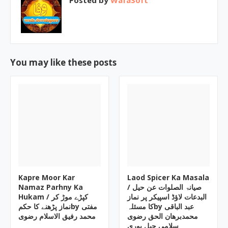
Posted by
WafaSoft
You may like these posts
Kapre Moor Kar
Laod Spicer Ka Masala
Namaz Parhny Ka
/ صیانۃ الصلوات عن حیل
البدعات لاؤڈ اسپیکر پر نماز
Hukam / کپڑے موڑ کر
کا مسئلہby عبد الباقی
نماز پڑھنے کا حکمby مفتی
محمدبرھان الحق رضوی
محمد رفیق الاسلام رضوی
سلامی جبل پوری