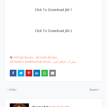
Click To Download Jild 1
Click To Download Jild 2
All Fiqh Books
All islahi Books
All Radd e BadMazhab Book
نماز کے احکام کتب
Older
Newer