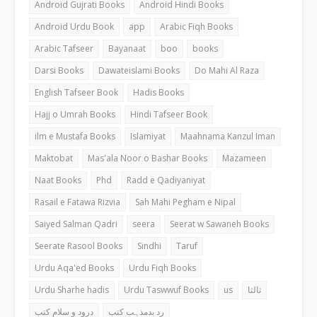
Android Gujrati Books
Android Hindi Books
Android Urdu Book
app
Arabic Fiqh Books
Arabic Tafseer
Bayanaat
boo
books
Darsi Books
Dawateislami Books
Do Mahi Al Raza
English Tafseer Book
Hadis Books
Hajj o Umrah Books
Hindi Tafseer Book
ilm e Mustafa Books
Islamiyat
Maahnama Kanzul Iman
Maktobat
Mas'ala Noor o Bashar Books
Mazameen
Naat Books
Phd
Radd e Qadiyaniyat
Rasail e Fatawa Rizvia
Sah Mahi Pegham e Nipal
Saiyed Salman Qadri
seera
Seerat w Sawaneh Books
Seerate Rasool Books
Sindhi
Taruf
Urdu Aqa'ed Books
Urdu Fiqh Books
Urdu Sharhe hadis
Urdu Taswwuf Books
us
ثالثا
رد بدمذہب کتب
درود و سلام کتب