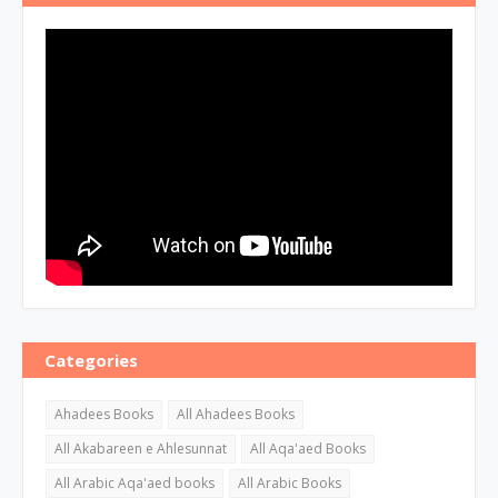
Categories
Ahadees Books
All Ahadees Books
All Akabareen e Ahlesunnat
All Aqa'aed Books
All Arabic Aqa'aed books
All Arabic Books