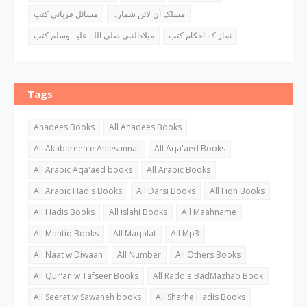
مسلک آن لائن شمارہ
مسائل قربانی کتب
نماز کے احکام کتب
میلادالنبی صلی اللہ علیہ وسلم کتب
Tags
Ahadees Books
All Ahadees Books
All Akabareen e Ahlesunnat
All Aqa'aed Books
All Arabic Aqa'aed books
All Arabic Books
All Arabic Hadis Books
All Darsi Books
All Fiqh Books
All Hadis Books
All islahi Books
All Maahname
All Mantiq Books
All Maqalat
All Mp3
All Naat w Diwaan
All Number
All Others Books
All Qur'an w Tafseer Books
All Radd e BadMazhab Book
All Seerat w Sawaneh books
All Sharhe Hadis Books