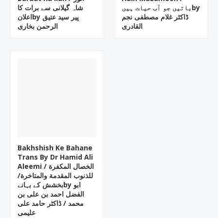
باتیں جو آب حیات ہیںby
شاہ گیلانی سے برات کا
ڈاکٹر غلام مصطفی نجم
اعلانby پیر سید عتیق
القادری
الرحمن بخاری
Bakhshish Ke Bahane
Trans By Dr Hamid Ali
Aleemi / الخصال المکفرة
للذنوب المقدمة والمتاخرة/
بخشش کے بہانےby ابو
الفضل احمد بن علی بن
محمد / ڈاکٹر حامد علی
علیمی