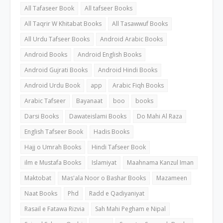
All Tafaseer Book
All tafseer Books
All Taqrir W Khitabat Books
All Tasawwuf Books
All Urdu Tafseer Books
Android Arabic Books
Android Books
Android English Books
Android Gujrati Books
Android Hindi Books
Android Urdu Book
app
Arabic Fiqh Books
Arabic Tafseer
Bayanaat
boo
books
Darsi Books
Dawateislami Books
Do Mahi Al Raza
English Tafseer Book
Hadis Books
Hajj o Umrah Books
Hindi Tafseer Book
ilm e Mustafa Books
Islamiyat
Maahnama Kanzul Iman
Maktobat
Mas'ala Noor o Bashar Books
Mazameen
Naat Books
Phd
Radd e Qadiyaniyat
Rasail e Fatawa Rizvia
Sah Mahi Pegham e Nipal