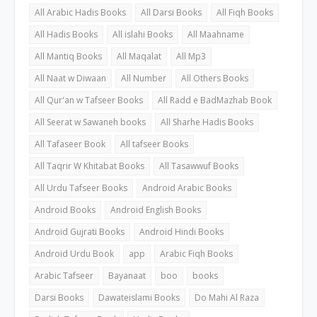
All Arabic Hadis Books
All Darsi Books
All Fiqh Books
All Hadis Books
All islahi Books
All Maahname
All Mantiq Books
All Maqalat
All Mp3
All Naat w Diwaan
All Number
All Others Books
All Qur'an w Tafseer Books
All Radd e BadMazhab Book
All Seerat w Sawaneh books
All Sharhe Hadis Books
All Tafaseer Book
All tafseer Books
All Taqrir W Khitabat Books
All Tasawwuf Books
All Urdu Tafseer Books
Android Arabic Books
Android Books
Android English Books
Android Gujrati Books
Android Hindi Books
Android Urdu Book
app
Arabic Fiqh Books
Arabic Tafseer
Bayanaat
boo
books
Darsi Books
Dawateislami Books
Do Mahi Al Raza