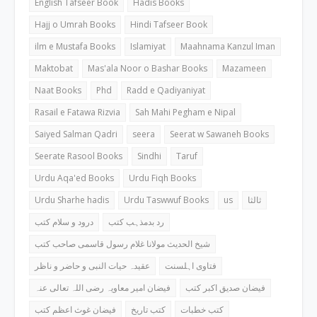
English Tafseer Book
Hadis Books
Hajj o Umrah Books
Hindi Tafseer Book
ilm e Mustafa Books
Islamiyat
Maahnama Kanzul Iman
Maktobat
Mas'ala Noor o Bashar Books
Mazameen
Naat Books
Phd
Radd e Qadiyaniyat
Rasail e Fatawa Rizvia
Sah Mahi Pegham e Nipal
Saiyed Salman Qadri
seera
Seerat w Sawaneh Books
Seerate Rasool Books
Sindhi
Taruf
Urdu Aqa'ed Books
Urdu Fiqh Books
Urdu Sharhe hadis
Urdu Taswwuf Books
us
ثالثا
رد بدمذہب کتب
درود و سلام کتب
شیخ الحدیث مولانا غلام رسول قاسمی صاحب کتب
فتاوی اہلسنت
عقیدہ حیات النبی و حاضر و ناظر
فیضان صدیق اکبر کتب
فیضان امیر معاویہ رضی اللہ تعالی عنہ
کتب خطبات
کتب تاریخ
فیضان غوث اعظم کتب