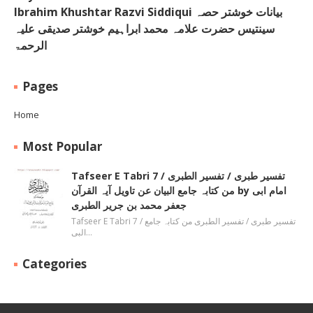
Ibrahim Khushtar Razvi Siddiqui بیانات خوشتر حصہ
سینتیس حضرت علامہ محمد ابراہیم خوشتر صدیقی علیہ
الرحمۃ
Pages
Home
Most Popular
Tafseer E Tabri 7 / تفسیر طبری / تفسیر الطبری
من کتابہ جامع البیان عن تاویل آیہ القرآن by امام ابی
جعفر محمد بن جریر الطبری
Tafseer E Tabri 7 / تفسیر طبری / تفسیر الطبری من کتابہ جامع
البی…
Categories