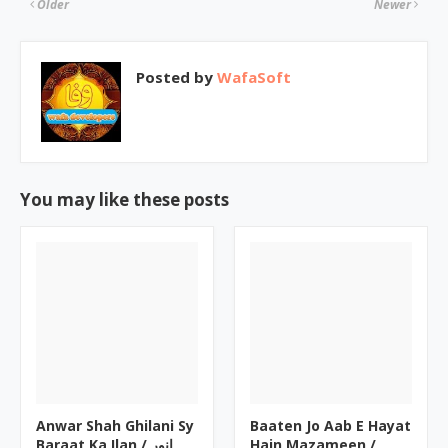
Older
Newer
Posted by
WafaSoft
You may like these posts
Anwar Shah Ghilani Sy
Baaten Jo Aab E Hayat
Baraat Ka Ilan / انور
Hain Mazameen /