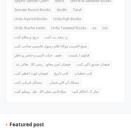
Saiyed Salman Qadri
seera
Seerat w Sawaneh Books
Seerate Rasool Books
Sindhi
Taruf
Urdu Aqa'ed Books
Urdu Fiqh Books
Urdu Sharhe hadis
Urdu Taswwuf Books
us
ثالثا
رد بدمذہب کتب
درود و سلام کتب
شیخ الحدیث مولانا غلام رسول قاسمی صاحب کتب
فتاوی اہلسنت
عقیدہ حیات النبی و حاضر و ناظر
فیضان صدیق اکبر کتب
فیضان امیر معاویہ رضی اللہ تعالی عنہ
کتب خطبات
کتب تاریخ
فیضان غوث اعظم کتب
مسلک آن لائن شمارہ
مسائل قربانی کتب
نماز کے احکام کتب
میلادالنبی صلی اللہ علیہ وسلم کتب
Featured post