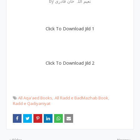
by نعیم اللہ خان قادری
Click To Download Jild 1
Click To Download Jild 2
All Aqa'aed Books
All Radd e BadMazhab Book
Radd e Qadiyaniyat