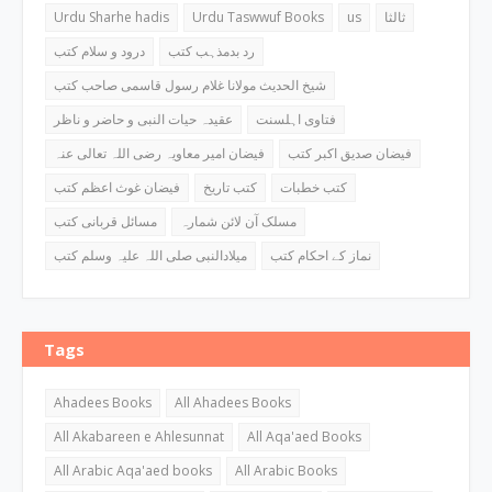
Urdu Sharhe hadis
Urdu Taswwuf Books
us
ثالثا
رد بدمذہب کتب
درود و سلام کتب
شیخ الحدیث مولانا غلام رسول قاسمی صاحب کتب
فتاوی اہلسنت
عقیدہ حیات النبی و حاضر و ناظر
فیضان صدیق اکبر کتب
فیضان امیر معاویہ رضی اللہ تعالی عنہ
کتب خطبات
کتب تاریخ
فیضان غوث اعظم کتب
مسلک آن لائن شمارہ
مسائل قربانی کتب
نماز کے احکام کتب
میلادالنبی صلی اللہ علیہ وسلم کتب
Tags
Ahadees Books
All Ahadees Books
All Akabareen e Ahlesunnat
All Aqa'aed Books
All Arabic Aqa'aed books
All Arabic Books