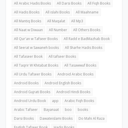
All Arabic Hadis Books
All Darsi Books
All Fiqh Books
All Hadis Books
All islahi Books
All Maahname
All Mantiq Books
All Maqalat
All Mp3
All Naat w Diwaan
All Number
All Others Books
All Qur'an w Tafseer Books
All Radd e BadMazhab Book
All Seerat w Sawaneh books
All Sharhe Hadis Books
All Tafaseer Book
All tafseer Books
All Taqrir W Khitabat Books
All Tasawwuf Books
All Urdu Tafseer Books
Android Arabic Books
Android Books
Android English Books
Android Gujrati Books
Android Hindi Books
Android Urdu Book
app
Arabic Fiqh Books
Arabic Tafseer
Bayanaat
boo
books
Darsi Books
Dawateislami Books
Do Mahi Al Raza
English Tafseer Book
Hadis Books