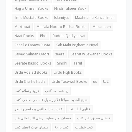
Hajj o Umrah Books
Hindi Tafseer Book
ilm e Mustafa Books
Islamiyat
Maahnama Kanzul Iman
Maktobat
Mas'ala Noor o Bashar Books
Mazameen
Naat Books
Phd
Radd e Qadiyaniyat
Rasail e Fatawa Rizvia
Sah Mahi Pegham e Nipal
Saiyed Salman Qadri
seera
Seerat w Sawaneh Books
Seerate Rasool Books
Sindhi
Taruf
Urdu Aqa'ed Books
Urdu Fiqh Books
Urdu Sharhe hadis
Urdu Taswwuf Books
us
ثالثا
رد بدمذہب کتب
درود و سلام کتب
شیخ الحدیث مولانا غلام رسول قاسمی صاحب کتب
فتاوی اہلسنت
عقیدہ حیات النبی و حاضر و ناظر
فیضان صدیق اکبر کتب
فیضان امیر معاویہ رضی اللہ تعالی عنہ
کتب خطبات
کتب تاریخ
فیضان غوث اعظم کتب