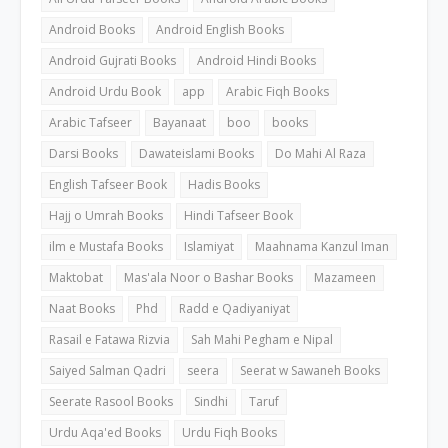
Android Books
Android English Books
Android Gujrati Books
Android Hindi Books
Android Urdu Book
app
Arabic Fiqh Books
Arabic Tafseer
Bayanaat
boo
books
Darsi Books
Dawateislami Books
Do Mahi Al Raza
English Tafseer Book
Hadis Books
Hajj o Umrah Books
Hindi Tafseer Book
ilm e Mustafa Books
Islamiyat
Maahnama Kanzul Iman
Maktobat
Mas'ala Noor o Bashar Books
Mazameen
Naat Books
Phd
Radd e Qadiyaniyat
Rasail e Fatawa Rizvia
Sah Mahi Pegham e Nipal
Saiyed Salman Qadri
seera
Seerat w Sawaneh Books
Seerate Rasool Books
Sindhi
Taruf
Urdu Aqa'ed Books
Urdu Fiqh Books