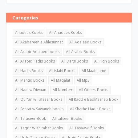
Categories
Ahadees Books
All Ahadees Books
All Akabareen e Ahlesunnat
All Aqa'aed Books
All Arabic Aqa'aed books
All Arabic Books
All Arabic Hadis Books
All Darsi Books
All Fiqh Books
All Hadis Books
All islahi Books
All Maahname
All Mantiq Books
All Maqalat
All Mp3
All Naat w Diwaan
All Number
All Others Books
All Qur'an w Tafseer Books
All Radd e BadMazhab Book
All Seerat w Sawaneh books
All Sharhe Hadis Books
All Tafaseer Book
All tafseer Books
All Taqrir W Khitabat Books
All Tasawwuf Books
All Urdu Tafseer Books
Android Arabic Books