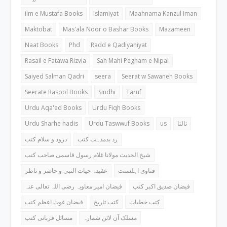
ilm e Mustafa Books
Islamiyat
Maahnama Kanzul Iman
Maktobat
Mas'ala Noor o Bashar Books
Mazameen
Naat Books
Phd
Radd e Qadiyaniyat
Rasail e Fatawa Rizvia
Sah Mahi Pegham e Nipal
Saiyed Salman Qadri
seera
Seerat w Sawaneh Books
Seerate Rasool Books
Sindhi
Taruf
Urdu Aqa'ed Books
Urdu Fiqh Books
Urdu Sharhe hadis
Urdu Taswwuf Books
us
ثالثا
رد بدمذہب کتب
درود و سلام کتب
شیخ الحدیث مولانا غلام رسول قاسمی صاحب کتب
فتاوی اہلسنت
عقیدہ حیات النبی و حاضر و ناظر
فیضان صدیق اکبر کتب
فیضان امیر معاویہ رضی اللہ تعالی عنہ
کتب خطبات
کتب تاریخ
فیضان غوث اعظم کتب
مسلک آن لائن شمارہ
مسائل قربانی کتب