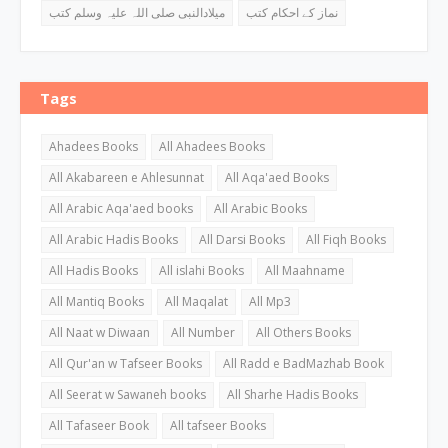
نماز کے احکام کتب
میلادالنبی صلی اللہ علیہ وسلم کتب
Tags
Ahadees Books
All Ahadees Books
All Akabareen e Ahlesunnat
All Aqa'aed Books
All Arabic Aqa'aed books
All Arabic Books
All Arabic Hadis Books
All Darsi Books
All Fiqh Books
All Hadis Books
All islahi Books
All Maahname
All Mantiq Books
All Maqalat
All Mp3
All Naat w Diwaan
All Number
All Others Books
All Qur'an w Tafseer Books
All Radd e BadMazhab Book
All Seerat w Sawaneh books
All Sharhe Hadis Books
All Tafaseer Book
All tafseer Books