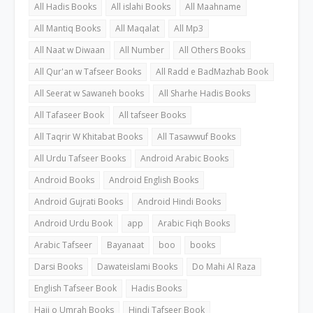
All Hadis Books
All islahi Books
All Maahname
All Mantiq Books
All Maqalat
All Mp3
All Naat w Diwaan
All Number
All Others Books
All Qur'an w Tafseer Books
All Radd e BadMazhab Book
All Seerat w Sawaneh books
All Sharhe Hadis Books
All Tafaseer Book
All tafseer Books
All Taqrir W Khitabat Books
All Tasawwuf Books
All Urdu Tafseer Books
Android Arabic Books
Android Books
Android English Books
Android Gujrati Books
Android Hindi Books
Android Urdu Book
app
Arabic Fiqh Books
Arabic Tafseer
Bayanaat
boo
books
Darsi Books
Dawateislami Books
Do Mahi Al Raza
English Tafseer Book
Hadis Books
Hajj o Umrah Books
Hindi Tafseer Book