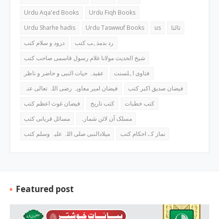
Urdu Aqa'ed Books
Urdu Fiqh Books
Urdu Sharhe hadis
Urdu Taswwuf Books
us
ثالثا
رد بدمذہب کتب
درود و سلام کتب
شیخ الحدیث مولانا غلام رسول قاسمی صاحب کتب
فتاوی اہلسنت
عقیدہ حیات النبی و حاضر و ناظر
فیضان صدیق اکبر کتب
فیضان امیر معاویہ رضی اللہ تعالی عنہ
کتب خطبات
کتب تاریخ
فیضان غوث اعظم کتب
مسلک آن لائن شمارہ
مسائل قربانی کتب
نماز کے احکام کتب
میلادالنبی صلی اللہ علیہ وسلم کتب
Featured post