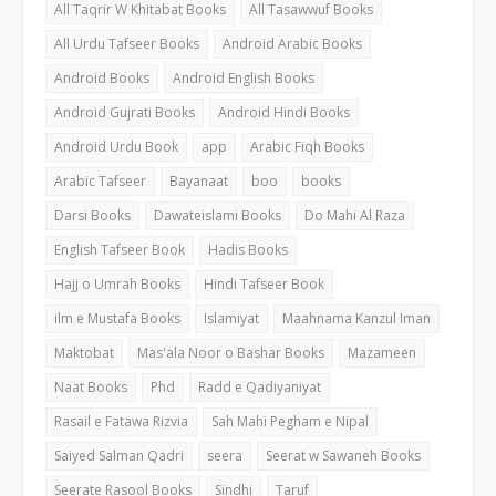
All Taqrir W Khitabat Books
All Tasawwuf Books
All Urdu Tafseer Books
Android Arabic Books
Android Books
Android English Books
Android Gujrati Books
Android Hindi Books
Android Urdu Book
app
Arabic Fiqh Books
Arabic Tafseer
Bayanaat
boo
books
Darsi Books
Dawateislami Books
Do Mahi Al Raza
English Tafseer Book
Hadis Books
Hajj o Umrah Books
Hindi Tafseer Book
ilm e Mustafa Books
Islamiyat
Maahnama Kanzul Iman
Maktobat
Mas'ala Noor o Bashar Books
Mazameen
Naat Books
Phd
Radd e Qadiyaniyat
Rasail e Fatawa Rizvia
Sah Mahi Pegham e Nipal
Saiyed Salman Qadri
seera
Seerat w Sawaneh Books
Seerate Rasool Books
Sindhi
Taruf