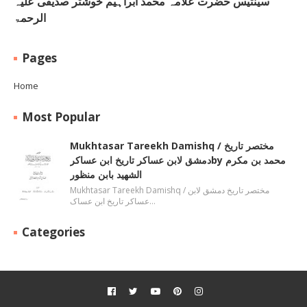
سینتیس حضرت علامہ محمد ابراہیم خوشتر صدیقی علیہ
الرحمۃ
Pages
Home
Most Popular
Mukhtasar Tareekh Damishq ‎/ مختصر تاریخ
دمشق لابن عساکر تاریخ ابن عساکرby ‎محمد بن مکرم
الشھید بابن منظور
Mukhtasar Tareekh Damishq ‎/ مختصر تاریخ دمشق لابن
عساکر تاریخ ابن عساک…
Categories