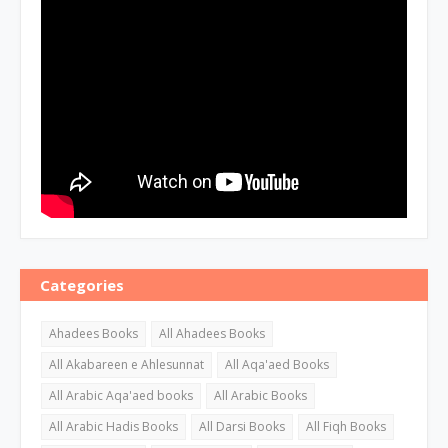
Categories
Ahadees Books
All Ahadees Books
All Akabareen e Ahlesunnat
All Aqa'aed Books
All Arabic Aqa'aed books
All Arabic Books
All Arabic Hadis Books
All Darsi Books
All Fiqh Books