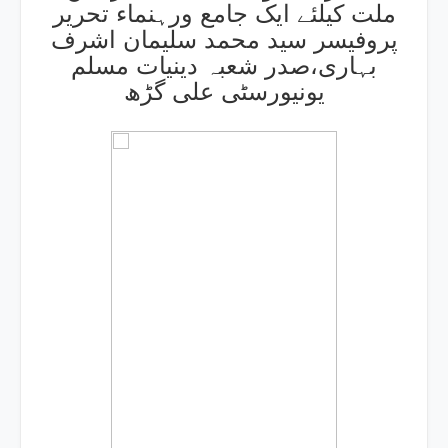
ملت کیلئے ایک جامع ورہنماء تحریر
پروفیسر سید محمد سلیمان اشرف
بہاری،صدر شعبہ دینیات مسلم
یونیورسٹی علی گڑھ