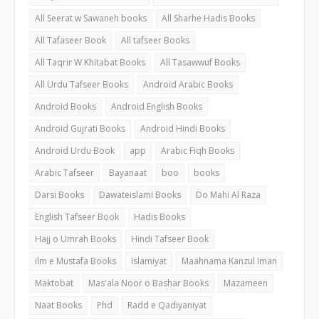
All Seerat w Sawaneh books
All Sharhe Hadis Books
All Tafaseer Book
All tafseer Books
All Taqrir W Khitabat Books
All Tasawwuf Books
All Urdu Tafseer Books
Android Arabic Books
Android Books
Android English Books
Android Gujrati Books
Android Hindi Books
Android Urdu Book
app
Arabic Fiqh Books
Arabic Tafseer
Bayanaat
boo
books
Darsi Books
Dawateislami Books
Do Mahi Al Raza
English Tafseer Book
Hadis Books
Hajj o Umrah Books
Hindi Tafseer Book
ilm e Mustafa Books
Islamiyat
Maahnama Kanzul Iman
Maktobat
Mas'ala Noor o Bashar Books
Mazameen
Naat Books
Phd
Radd e Qadiyaniyat