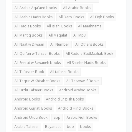
All Arabic Aqa'aed books
All Arabic Books
All Arabic Hadis Books
All Darsi Books
All Fiqh Books
All Hadis Books
All islahi Books
All Maahname
All Mantiq Books
All Maqalat
All Mp3
All Naat w Diwaan
All Number
All Others Books
All Qur'an w Tafseer Books
All Radd e BadMazhab Book
All Seerat w Sawaneh books
All Sharhe Hadis Books
All Tafaseer Book
All tafseer Books
All Taqrir W Khitabat Books
All Tasawwuf Books
All Urdu Tafseer Books
Android Arabic Books
Android Books
Android English Books
Android Gujrati Books
Android Hindi Books
Android Urdu Book
app
Arabic Fiqh Books
Arabic Tafseer
Bayanaat
boo
books