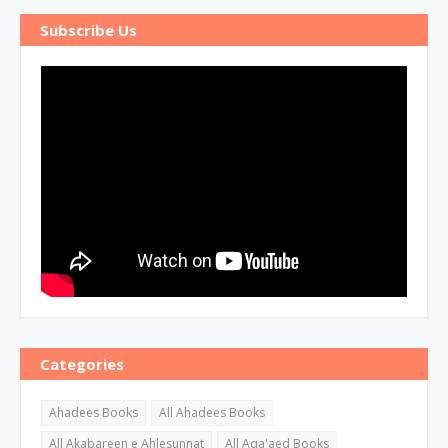
Subscribe Us
Categories
Ahadees Books
All Ahadees Books
All Akabareen e Ahlesunnat
All Aqa'aed Books