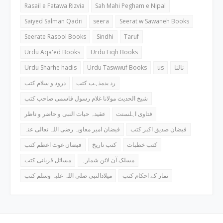
Rasail e Fatawa Rizvia
Sah Mahi Pegham e Nipal
Saiyed Salman Qadri
seera
Seerat w Sawaneh Books
Seerate Rasool Books
Sindhi
Taruf
Urdu Aqa'ed Books
Urdu Fiqh Books
Urdu Sharhe hadis
Urdu Taswwuf Books
us
ثالثا
رد بدمذہب کتب
درود و سلام کتب
شیخ الحدیث مولانا غلام رسول قاسمی صاحب کتب
فتاوی اہلسنت
عقیدہ حیات النبی و حاضر و ناظر
فیضان صدیق اکبر کتب
فیضان امیر معاویہ رضی اللہ تعالی عنہ
کتب خطبات
کتب تاریخ
فیضان غوث اعظم کتب
مسلک آن لائن شمارہ
مسائل قربانی کتب
نماز کے احکام کتب
میلادالنبی صلی اللہ علیہ وسلم کتب