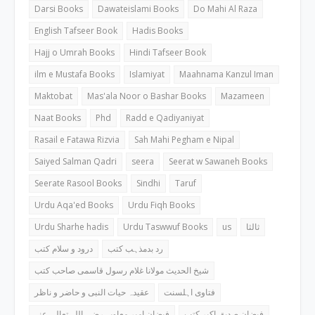
Darsi Books
Dawateislami Books
Do Mahi Al Raza
English Tafseer Book
Hadis Books
Hajj o Umrah Books
Hindi Tafseer Book
ilm e Mustafa Books
Islamiyat
Maahnama Kanzul Iman
Maktobat
Mas'ala Noor o Bashar Books
Mazameen
Naat Books
Phd
Radd e Qadiyaniyat
Rasail e Fatawa Rizvia
Sah Mahi Pegham e Nipal
Saiyed Salman Qadri
seera
Seerat w Sawaneh Books
Seerate Rasool Books
Sindhi
Taruf
Urdu Aqa'ed Books
Urdu Fiqh Books
Urdu Sharhe hadis
Urdu Taswwuf Books
us
ثالثا
رد بدمذہب کتب
درود و سلام کتب
شیخ الحدیث مولانا غلام رسول قاسمی صاحب کتب
فتاوی اہلسنت
عقیدہ حیات النبی و حاضر و ناظر
فیضان صدیق اکبر کتب
فیضان امیر معاویہ رضی اللہ تعالی عنہ