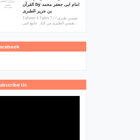
القرآن by امام ابی جعفر محمد
بن جریر الطبری
Tafseer E Tabri 7 / تفسیر طبری /
تفسیر الطبری من کتابہ جامع البی…
acebook
ubscribe Us