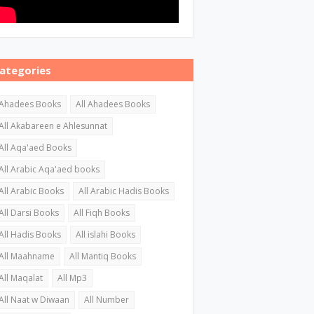
ategories
Ahadees Books
All Ahadees Books
All Akabareen e Ahlesunnat
All Aqa'aed Books
All Arabic Aqa'aed books
All Arabic Books
All Arabic Hadis Books
All Darsi Books
All Fiqh Books
All Hadis Books
All islahi Books
All Maahname
All Mantiq Books
All Maqalat
All Mp3
All Naat w Diwaan
All Number