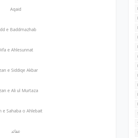
Aqaid
dd e Baddmazhab
ifa e Ahlesunnat
zan e Siddiqe Akbar
zan e Ali ul Murtaza
n e Sahaba o Ahlebait
عقائد