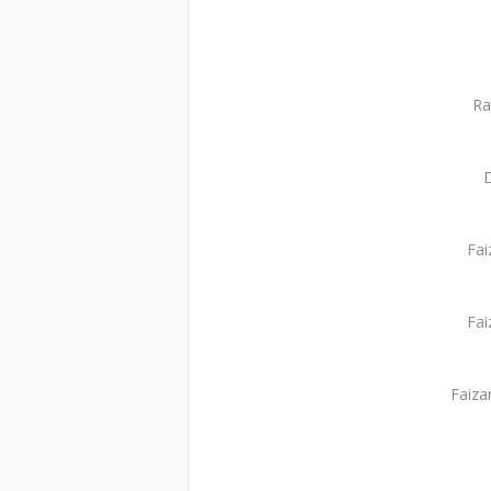
Ra
D
Fai
Fai
Faiza