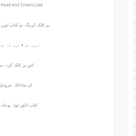
e Read And DownLoad
پر کلک کرینگے تو کتاب اوپن ہوجائے گی
اوپر جو ⬇ تیر کا نشان ہے
اس پر کلک کرنے س
ان شاءاللہ عزوجل
کتاب ڈاؤن لوڈ ہوجائے