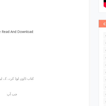
C
e Read And Download
کتاب ڈاون لوڈ کرنے کے لیئے
جب آپ