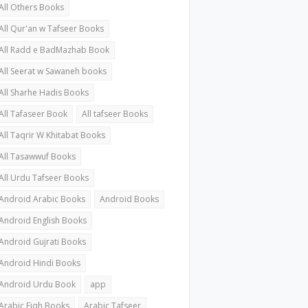
All Others Books
All Qur'an w Tafseer Books
All Radd e BadMazhab Book
All Seerat w Sawaneh books
All Sharhe Hadis Books
All Tafaseer Book
All tafseer Books
All Taqrir W Khitabat Books
All Tasawwuf Books
All Urdu Tafseer Books
Android Arabic Books
Android Books
Android English Books
Android Gujrati Books
Android Hindi Books
Android Urdu Book
app
Arabic Fiqh Books
Arabic Tafseer