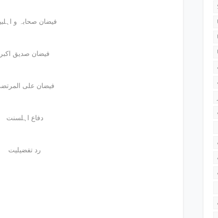
فیضان صحابہ و اہلب
فیضان صدیق اکبر
فیضان علی المرتض
دفاع اہلسنت
رد تفضیلیت