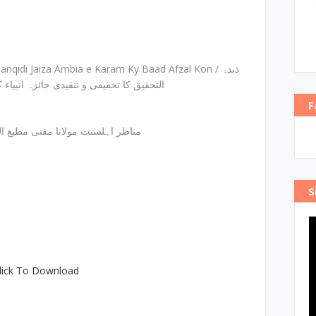
idi Jaiza Ambia e Karam Ky Baad Afzal Kon / ذبدۃ
التحقیق کا تحقیقی و تنقیدی جائزہ انبیاء
F
مناظر اہلسنت مولانا مفتی مطیع ال
S
lick To Download