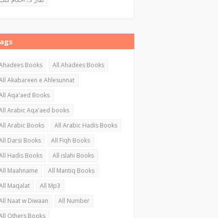
ags
Ahadees Books
All Ahadees Books
All Akabareen e Ahlesunnat
All Aqa'aed Books
All Arabic Aqa'aed books
All Arabic Books
All Arabic Hadis Books
All Darsi Books
All Fiqh Books
All Hadis Books
All islahi Books
All Maahname
All Mantiq Books
All Maqalat
All Mp3
All Naat w Diwaan
All Number
All Others Books