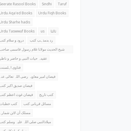
Seerate Rasool Books
Sindhi
Taruf
Urdu Aqa'ed Books
Urdu Fiqh Books
Urdu Sharhe hadis
Urdu Taswwuf Books
us
ثالثا
رد بدمذہب کتب
درود و سلام کتب
شیخ الحدیث مولانا غلام رسول قاسمی صاحب
کتب
عقیدہ حیات النبی و حاضر و ناظر
فتاوی اہلسنت
فیضان امیر معاویہ رضی اللہ تعالی عنہ
فیضان صدیق اکبر کتب
کتب تاریخ
فیضان غوث اعظم کتب
مسائل قربانی کتب
کتب خطبات
مسلک آن لائن شمارہ
میلادالنبی صلی اللہ علیہ وسلم کتب
نماز کے احکام کتب