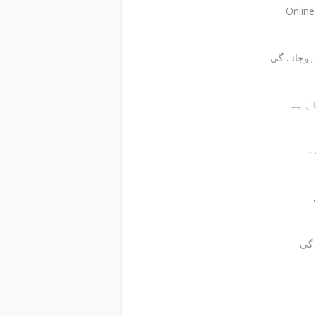
Onlin
ے
 گی