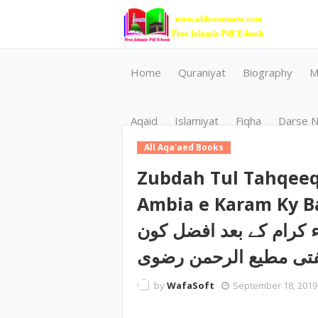
Home
Quraniyat
Biography
M
Aqaid
Islamiyat
Fiqha
Darse N
All Aqa'aed Books
Zubdah Tul Tahqeeq 
Ambia e Karam Ky Baad Afzal 
یاء کرام کے بعد افضل کون
فتی مطیع الرحمن رضوی
by
WafaSoft
September 18, 2019