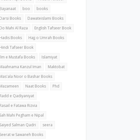
Bayanaat
boo
books
Darsi Books
Dawateislami Books
Do Mahi Al Raza
English Tafseer Book
Hadis Books
Hajj o Umrah Books
Hindi Tafseer Book
ilm e Mustafa Books
Islamiyat
Maahnama Kanzul Iman
Maktobat
Mas'ala Noor o Bashar Books
Mazameen
Naat Books
Phd
Radd e Qadiyaniyat
Rasail e Fatawa Rizvia
Sah Mahi Pegham e Nipal
Saiyed Salman Qadri
seera
Seerat w Sawaneh Books