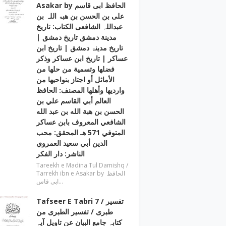
Asakar by الحافظ ابی قاسم
علی بن الحسن بن ھبۃ اللہ بن
عبداللہ الشافعی الكتاب: تاريخ
مدينة دمشق تاريخ دمشق |
تاریخ مدینۃ دمشق | تاریخ ابن
عساکر | تاريخ ابن عساكر وذكر
فضلها وتسمية من حلها من
الأماثل أو اجتاز بنواحيها من
وارديها وأهلها المصنف: الحافظ
العالم أبي القاسم علي بن
الحسن بن هبة الله بن عبد الله
الشافعي المعروف بابن عساكر
المتوفي 571 هـ المحقق: محب
الدين أبي سعيد العمروي
الناشر: دار الفكر
Tareekh e Madina Tul Damishq /
Tarrekh ibn e Asakar by الحافظ
ابی قاس…
Tafseer E Tabri 7 / تفسیر
طبری / تفسیر الطبری من
کتابہ جامع البیان عن تاویل آیہ