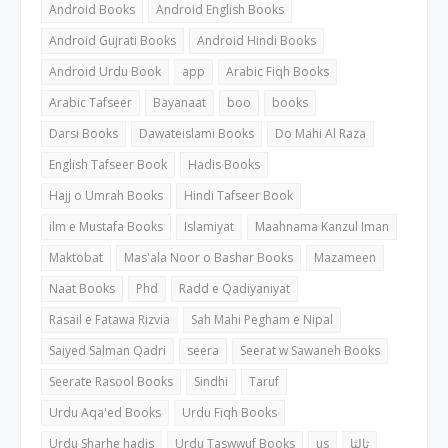
Android Books
Android English Books
Android Gujrati Books
Android Hindi Books
Android Urdu Book
app
Arabic Fiqh Books
Arabic Tafseer
Bayanaat
boo
books
Darsi Books
Dawateislami Books
Do Mahi Al Raza
English Tafseer Book
Hadis Books
Hajj o Umrah Books
Hindi Tafseer Book
ilm e Mustafa Books
Islamiyat
Maahnama Kanzul Iman
Maktobat
Mas'ala Noor o Bashar Books
Mazameen
Naat Books
Phd
Radd e Qadiyaniyat
Rasail e Fatawa Rizvia
Sah Mahi Pegham e Nipal
Saiyed Salman Qadri
seera
Seerat w Sawaneh Books
Seerate Rasool Books
Sindhi
Taruf
Urdu Aqa'ed Books
Urdu Fiqh Books
Urdu Sharhe hadis
Urdu Taswwuf Books
us
ثالثا