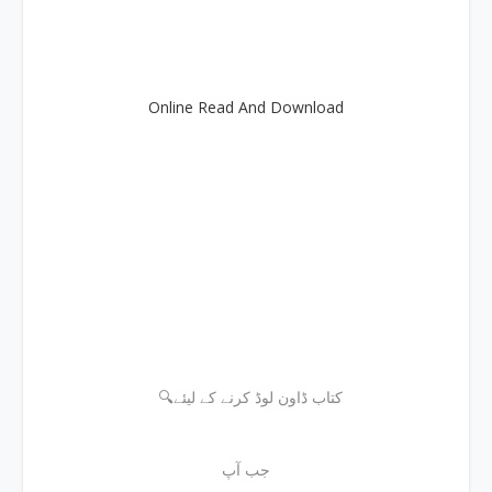
Online Read And Download
🔍کتاب ڈاون لوڈ کرنے کے لیئے
جب آپ