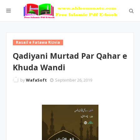
Rasail e Fatawa Rizvia
Qadiyani Murtad Par Qahar e
Khuda Wandi
by
WafaSoft
September 26, 2019