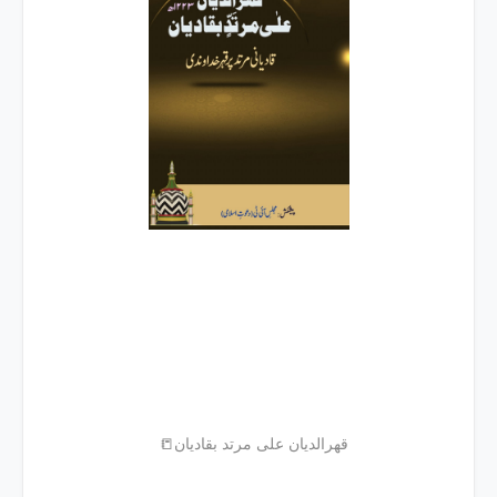
📒قهرالدیان علی مرتد بقادیان