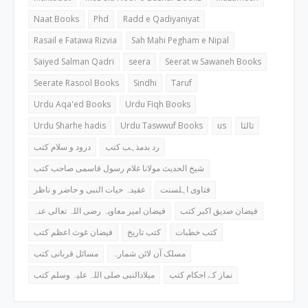
Naat Books
Phd
Radd e Qadiyaniyat
Rasail e Fatawa Rizvia
Sah Mahi Pegham e Nipal
Saiyed Salman Qadri
seera
Seerat w Sawaneh Books
Seerate Rasool Books
Sindhi
Taruf
Urdu Aqa'ed Books
Urdu Fiqh Books
Urdu Sharhe hadis
Urdu Taswwuf Books
us
ثالثا
رد بدمذہب کتب
درود و سلام کتب
شیخ الحدیث مولانا غلام رسول قاسمی صاحب کتب
فتاوی اہلسنت
عقیدہ حیات النبی و حاضر و ناظر
فیضان صدیق اکبر کتب
فیضان امیر معاویہ رضی اللہ تعالی عنہ
کتب خطبات
کتب تاریخ
فیضان غوث اعظم کتب
مسلک آن لائن شمارہ
مسائل قربانی کتب
نماز کے احکام کتب
میلادالنبی صلی اللہ علیہ وسلم کتب