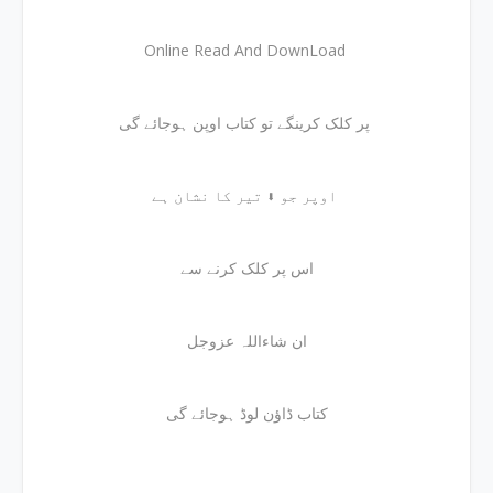
Online Read And DownLoad
پر کلک کرینگے تو کتاب اوپن ہوجائے گی
اوپر جو ⬇ تیر کا نشان ہے
اس پر کلک کرنے سے
ان شاءاللہ عزوجل
کتاب ڈاؤن لوڈ ہوجائے گی