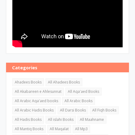
Categories
Ahadees Books
All Ahadees Books
All Akabareen e Ahlesunnat
All Aqa'aed Books
All Arabic Aqa'aed books
All Arabic Books
All Arabic Hadis Books
All Darsi Books
All Fiqh Books
All Hadis Books
All islahi Books
All Maahname
All Mantiq Books
All Maqalat
All Mp3