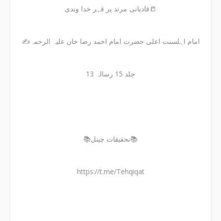
قادیانی مرتد پر قہر خدا وندی📒
✍امام اہلسنت اعلی حضرت امام احمد رضا خان علیہ الرحمہ
جلد 15 رسالہ 13
📚تحقیقات چینل📚
https://t.me/Tehqiqat