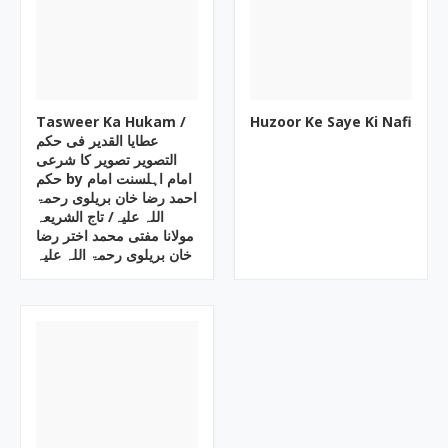
Tasweer Ka Hukam /
Huzoor Ke Saye Ki Nafi
عطایا القدیر فی حکم
التصویر تصویر کا شرعی
حکم by امام اہلسنت امام
احمد رضا خان بریلوی رحمۃ
اللہ علیہ/ تاج الشریعہ
مولانا مفتی محمد اختر رضا
خان بریلوی رحمۃ اللہ علیہ