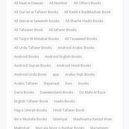
All Naat w Diwaan
All Number
All Others Books
All Qur'an w Tafseer Books
All Radd e BadMazhab Book
All Seerat w Sawaneh books
All Sharhe Hadis Books
All Tafaseer Book
All tafseer Books
All Taqrir W Khitabat Books
All Tasawwuf Books
All Urdu Tafseer Books
Android Arabic Books
Android Books
Android English Books
Android Gujrati Books
Android Hindi Books
Android Urdu Book
app
Arabic Fiqh Books
Arabic Tafseer
Bayanaat
boo
books
Darsi Books
Dawateislami Books
Do Mahi Al Raza
English Tafseer Book
Hadis Books
Hajj o Umrah Books
Hindi Tafseer Book
ilm e Mustafa Books
Islamiyat
Maahnama Kanzul Iman
Maktobat
Mas'ala Noor o Bashar Books
Mazameen