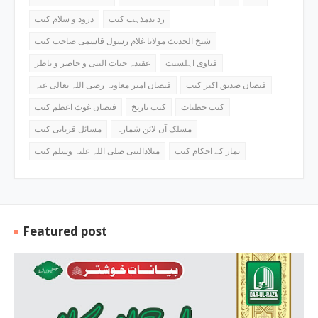
رد بدمذہب کتب
درود و سلام کتب
شیخ الحدیث مولانا غلام رسول قاسمی صاحب کتب
فتاوی اہلسنت
عقیدہ حیات النبی و حاضر و ناظر
فیضان صدیق اکبر کتب
فیضان امیر معاویہ رضی اللہ تعالی عنہ
کتب خطبات
کتب تاریخ
فیضان غوث اعظم کتب
مسلک آن لائن شمارہ
مسائل قربانی کتب
نماز کے احکام کتب
میلادالنبی صلی اللہ علیہ وسلم کتب
Featured post