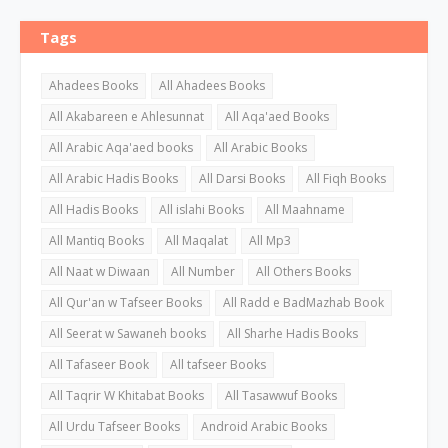
Tags
Ahadees Books
All Ahadees Books
All Akabareen e Ahlesunnat
All Aqa'aed Books
All Arabic Aqa'aed books
All Arabic Books
All Arabic Hadis Books
All Darsi Books
All Fiqh Books
All Hadis Books
All islahi Books
All Maahname
All Mantiq Books
All Maqalat
All Mp3
All Naat w Diwaan
All Number
All Others Books
All Qur'an w Tafseer Books
All Radd e BadMazhab Book
All Seerat w Sawaneh books
All Sharhe Hadis Books
All Tafaseer Book
All tafseer Books
All Taqrir W Khitabat Books
All Tasawwuf Books
All Urdu Tafseer Books
Android Arabic Books