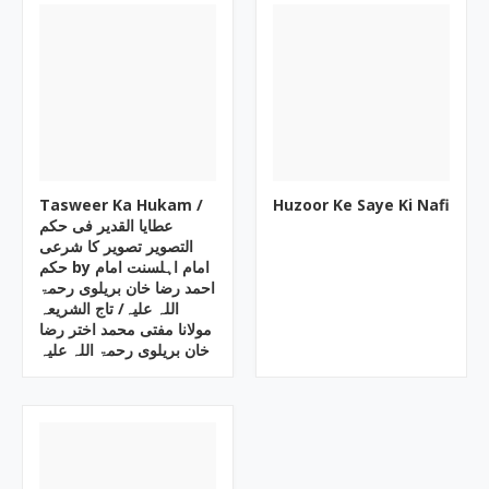
Tasweer Ka Hukam /
Huzoor Ke Saye Ki Nafi
عطایا القدیر فی حکم
التصویر تصویر کا شرعی
حکم by امام اہلسنت امام
احمد رضا خان بریلوی رحمۃ
اللہ علیہ/ تاج الشریعہ
مولانا مفتی محمد اختر رضا
خان بریلوی رحمۃ اللہ علیہ