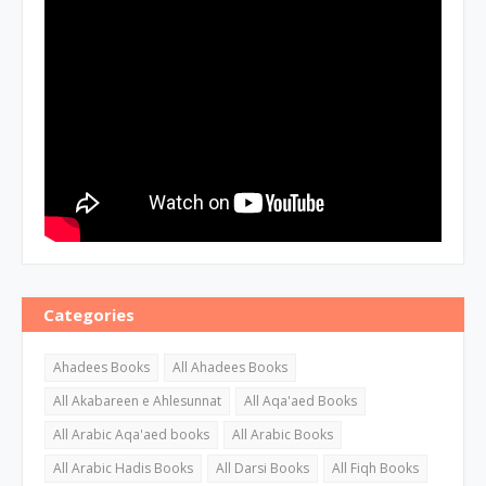
Categories
Ahadees Books
All Ahadees Books
All Akabareen e Ahlesunnat
All Aqa'aed Books
All Arabic Aqa'aed books
All Arabic Books
All Arabic Hadis Books
All Darsi Books
All Fiqh Books