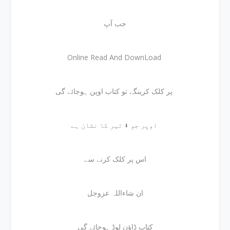
جب آپ
Online Read And DownLoad
پر کلک کرینگے تو کتاب اوپن ہوجائے گی
اوپر جو ⬇ تیر کا نشان ہے
اس پر کلک کرنے سے
ان شاءاللہ عزوجل
کتاب ڈاؤن لوڈ ہوجائے گی