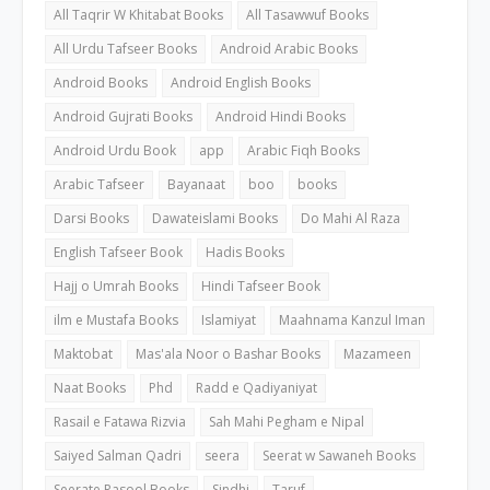
All Taqrir W Khitabat Books
All Tasawwuf Books
All Urdu Tafseer Books
Android Arabic Books
Android Books
Android English Books
Android Gujrati Books
Android Hindi Books
Android Urdu Book
app
Arabic Fiqh Books
Arabic Tafseer
Bayanaat
boo
books
Darsi Books
Dawateislami Books
Do Mahi Al Raza
English Tafseer Book
Hadis Books
Hajj o Umrah Books
Hindi Tafseer Book
ilm e Mustafa Books
Islamiyat
Maahnama Kanzul Iman
Maktobat
Mas'ala Noor o Bashar Books
Mazameen
Naat Books
Phd
Radd e Qadiyaniyat
Rasail e Fatawa Rizvia
Sah Mahi Pegham e Nipal
Saiyed Salman Qadri
seera
Seerat w Sawaneh Books
Seerate Rasool Books
Sindhi
Taruf