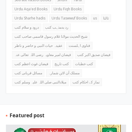
Urdu Aqa'ed Books
Urdu Fiqh Books
Urdu Sharhe hadis
Urdu Taswwuf Books
us
ثالثا
رد بدمذہب کتب
درود و سلام کتب
شیخ الحدیث مولانا غلام رسول قاسمی صاحب کتب
فتاوی اہلسنت
عقیدہ حیات النبی و حاضر و ناظر
فیضان صدیق اکبر کتب
فیضان امیر معاویہ رضی اللہ تعالی عنہ
کتب خطبات
کتب تاریخ
فیضان غوث اعظم کتب
مسلک آن لائن شمارہ
مسائل قربانی کتب
نماز کے احکام کتب
میلادالنبی صلی اللہ علیہ وسلم کتب
Featured post