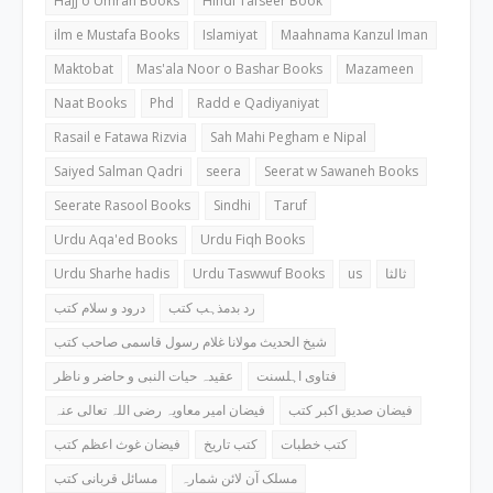
Hajj o Umrah Books
Hindi Tafseer Book
ilm e Mustafa Books
Islamiyat
Maahnama Kanzul Iman
Maktobat
Mas'ala Noor o Bashar Books
Mazameen
Naat Books
Phd
Radd e Qadiyaniyat
Rasail e Fatawa Rizvia
Sah Mahi Pegham e Nipal
Saiyed Salman Qadri
seera
Seerat w Sawaneh Books
Seerate Rasool Books
Sindhi
Taruf
Urdu Aqa'ed Books
Urdu Fiqh Books
Urdu Sharhe hadis
Urdu Taswwuf Books
us
ثالثا
رد بدمذہب کتب
درود و سلام کتب
شیخ الحدیث مولانا غلام رسول قاسمی صاحب کتب
فتاوی اہلسنت
عقیدہ حیات النبی و حاضر و ناظر
فیضان صدیق اکبر کتب
فیضان امیر معاویہ رضی اللہ تعالی عنہ
کتب خطبات
کتب تاریخ
فیضان غوث اعظم کتب
مسلک آن لائن شمارہ
مسائل قربانی کتب