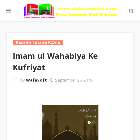
Rasail e Fatawa Rizvia
Imam ul Wahabiya Ke
Kufriyat
by
WafaSoft
September 26, 2019