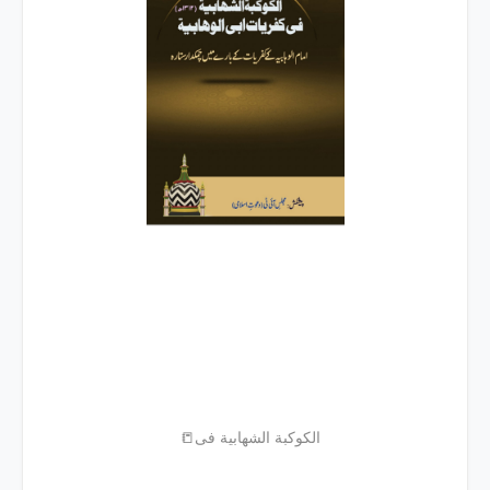
📒الکوکبة الشهابیة فی