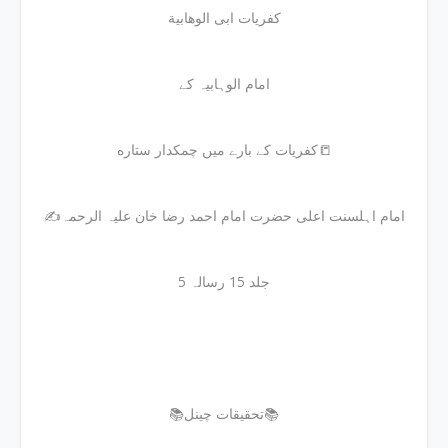
کفریات ابی الوهابیة
امام الوہابیہ کے
کفریات کے بارے میں چمکدار ستاره📒
✍امام اہلسنت اعلی حضرت امام احمد رضا خان علیہ الرحمہ
جلد 15 رسالہ 5
📚تحقیقات چینل📚