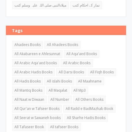
نماز کے احکام کتب
میلادالنبی صلی اللہ علیہ وسلم کتب
Tags
Ahadees Books
All Ahadees Books
All Akabareen e Ahlesunnat
All Aqa'aed Books
All Arabic Aqa'aed books
All Arabic Books
All Arabic Hadis Books
All Darsi Books
All Fiqh Books
All Hadis Books
All islahi Books
All Maahname
All Mantiq Books
All Maqalat
All Mp3
All Naat w Diwaan
All Number
All Others Books
All Qur'an w Tafseer Books
All Radd e BadMazhab Book
All Seerat w Sawaneh books
All Sharhe Hadis Books
All Tafaseer Book
All tafseer Books