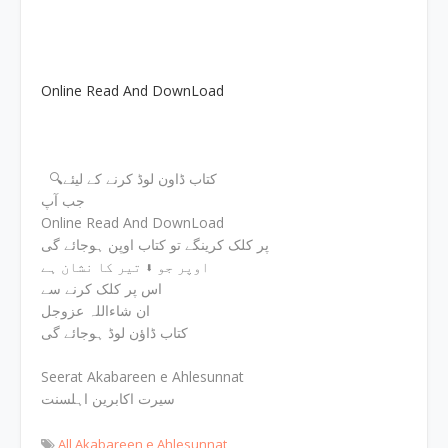
Online Read And DownLoad
🔍کتاب ڈاون لوڈ کرنے کے لیئے
جب آپ
Online Read And DownLoad
پر کلک کرینگے تو کتاب اوپن ہوجائے گی
اوپر جو ⬇ تیر کا نشان ہے
اس پر کلک کرنے سے
ان شاءاللہ عزوجل
کتاب ڈاؤن لوڈ ہوجائے گی
Seerat Akabareen e Ahlesunnat
سیرت اکابرین اہلسنت
All Akabareen e Ahlesunnat