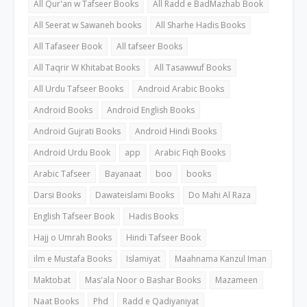
All Qur'an w Tafseer Books
All Radd e BadMazhab Book
All Seerat w Sawaneh books
All Sharhe Hadis Books
All Tafaseer Book
All tafseer Books
All Taqrir W Khitabat Books
All Tasawwuf Books
All Urdu Tafseer Books
Android Arabic Books
Android Books
Android English Books
Android Gujrati Books
Android Hindi Books
Android Urdu Book
app
Arabic Fiqh Books
Arabic Tafseer
Bayanaat
boo
books
Darsi Books
Dawateislami Books
Do Mahi Al Raza
English Tafseer Book
Hadis Books
Hajj o Umrah Books
Hindi Tafseer Book
ilm e Mustafa Books
Islamiyat
Maahnama Kanzul Iman
Maktobat
Mas'ala Noor o Bashar Books
Mazameen
Naat Books
Phd
Radd e Qadiyaniyat