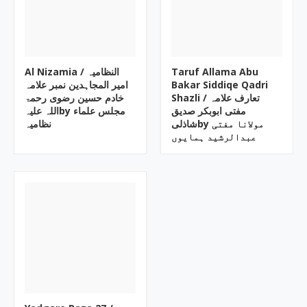
Al Nizamia ‎/ النظامیہ
Taruf Allama Abu
امیر المجاہدین نمبر علامہ
Bakar Siddiqe Qadri
Shazli ‎/ تعارف علامہ
خادم حسین رضوی رحمۃ
مفتی ابوبکر صدیق
اللہ علیہby ‎مجلس علماء
شاذلیby ‎مولانا مفتی
نظامیہ
عبدالرشید ہمایوں