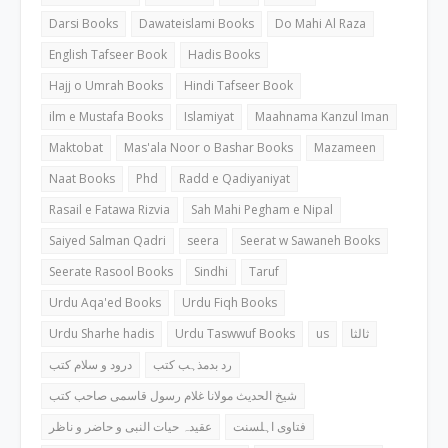
Darsi Books
Dawateislami Books
Do Mahi Al Raza
English Tafseer Book
Hadis Books
Hajj o Umrah Books
Hindi Tafseer Book
ilm e Mustafa Books
Islamiyat
Maahnama Kanzul Iman
Maktobat
Mas'ala Noor o Bashar Books
Mazameen
Naat Books
Phd
Radd e Qadiyaniyat
Rasail e Fatawa Rizvia
Sah Mahi Pegham e Nipal
Saiyed Salman Qadri
seera
Seerat w Sawaneh Books
Seerate Rasool Books
Sindhi
Taruf
Urdu Aqa'ed Books
Urdu Fiqh Books
Urdu Sharhe hadis
Urdu Taswwuf Books
us
ثالثا
رد بدمذہب کتب
درود و سلام کتب
شیخ الحدیث مولانا غلام رسول قاسمی صاحب کتب
فتاوی اہلسنت
عقیدہ حیات النبی و حاضر و ناظر