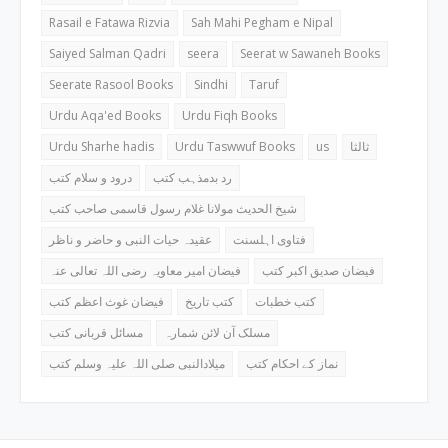
Rasail e Fatawa Rizvia
Sah Mahi Pegham e Nipal
Saiyed Salman Qadri
seera
Seerat w Sawaneh Books
Seerate Rasool Books
Sindhi
Taruf
Urdu Aqa'ed Books
Urdu Fiqh Books
Urdu Sharhe hadis
Urdu Taswwuf Books
us
ثالثا
رد بدمذہب کتب
درود و سلام کتب
شیخ الحدیث مولانا غلام رسول قاسمی صاحب کتب
فتاوی اہلسنت
عقیدہ حیات النبی و حاضر و ناظر
فیضان صدیق اکبر کتب
فیضان امیر معاویہ رضی اللہ تعالی عنہ
کتب خطبات
کتب تاریخ
فیضان غوث اعظم کتب
مسلک آن لائن شمارہ
مسائل قربانی کتب
نماز کے احکام کتب
میلادالنبی صلی اللہ علیہ وسلم کتب