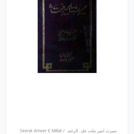
Seerat Ameer E Millat / سیرت امیر ملت علیہ الرحمہ