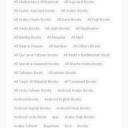
All Akabareen e Ahlesunnat
All Aqa'aed Books
All Arabic Aqa'aed books
All Arabic Books
All Arabic Hadis Books
All Darsi Books
All Fiqh Books
All Hadis Books
All islahi Books
All Maahname
All Mantiq Books
All Maqalat
All Mp3
All Naat w Diwaan
All Number
All Others Books
All Qur'an w Tafseer Books
All Radd e BadMazhab Book
All Seerat w Sawaneh books
All Sharhe Hadis Books
All Tafaseer Book
All tafseer Books
All Taqrir W Khitabat Books
All Tasawwuf Books
All Urdu Tafseer Books
Android Arabic Books
Android Books
Android English Books
Android Gujrati Books
Android Hindi Books
Android Urdu Book
app
Arabic Fiqh Books
Arabic Tafseer
Bayanaat
boo
books