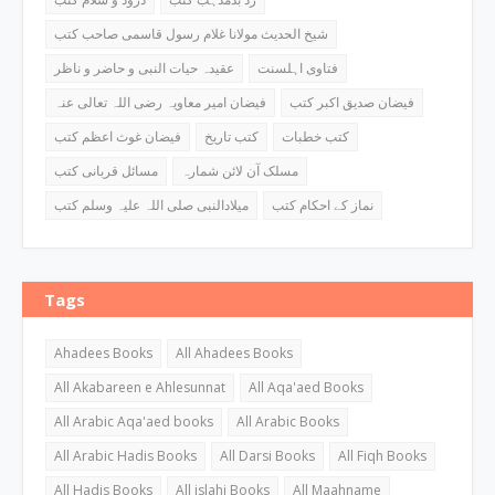
شیخ الحدیث مولانا غلام رسول قاسمی صاحب کتب
فتاوی اہلسنت
عقیدہ حیات النبی و حاضر و ناظر
فیضان صدیق اکبر کتب
فیضان امیر معاویہ رضی اللہ تعالی عنہ
کتب خطبات
کتب تاریخ
فیضان غوث اعظم کتب
مسلک آن لائن شمارہ
مسائل قربانی کتب
نماز کے احکام کتب
میلادالنبی صلی اللہ علیہ وسلم کتب
Tags
Ahadees Books
All Ahadees Books
All Akabareen e Ahlesunnat
All Aqa'aed Books
All Arabic Aqa'aed books
All Arabic Books
All Arabic Hadis Books
All Darsi Books
All Fiqh Books
All Hadis Books
All islahi Books
All Maahname