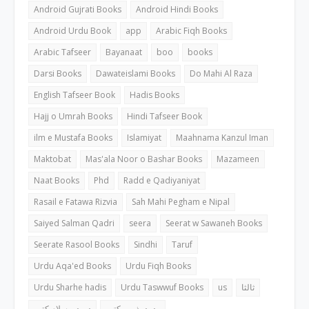
Android Gujrati Books
Android Hindi Books
Android Urdu Book
app
Arabic Fiqh Books
Arabic Tafseer
Bayanaat
boo
books
Darsi Books
Dawateislami Books
Do Mahi Al Raza
English Tafseer Book
Hadis Books
Hajj o Umrah Books
Hindi Tafseer Book
ilm e Mustafa Books
Islamiyat
Maahnama Kanzul Iman
Maktobat
Mas'ala Noor o Bashar Books
Mazameen
Naat Books
Phd
Radd e Qadiyaniyat
Rasail e Fatawa Rizvia
Sah Mahi Pegham e Nipal
Saiyed Salman Qadri
seera
Seerat w Sawaneh Books
Seerate Rasool Books
Sindhi
Taruf
Urdu Aqa'ed Books
Urdu Fiqh Books
Urdu Sharhe hadis
Urdu Taswwuf Books
us
ثالثا
رد بدمذہب کتب
درود و سلام کتب