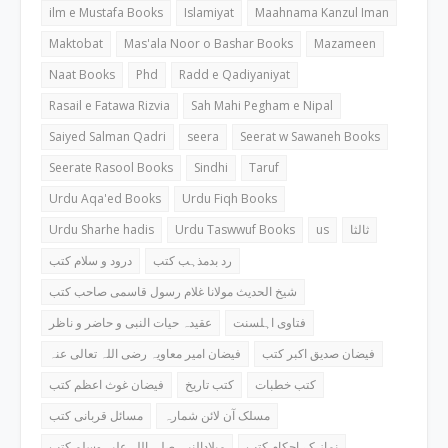
ilm e Mustafa Books
Islamiyat
Maahnama Kanzul Iman
Maktobat
Mas'ala Noor o Bashar Books
Mazameen
Naat Books
Phd
Radd e Qadiyaniyat
Rasail e Fatawa Rizvia
Sah Mahi Pegham e Nipal
Saiyed Salman Qadri
seera
Seerat w Sawaneh Books
Seerate Rasool Books
Sindhi
Taruf
Urdu Aqa'ed Books
Urdu Fiqh Books
Urdu Sharhe hadis
Urdu Taswwuf Books
us
ثالثا
رد بدمذہب کتب
درود و سلام کتب
شیخ الحدیث مولانا غلام رسول قاسمی صاحب کتب
فتاوی اہلسنت
عقیدہ حیات النبی و حاضر و ناظر
فیضان صدیق اکبر کتب
فیضان امیر معاویہ رضی اللہ تعالی عنہ
کتب خطبات
کتب تاریخ
فیضان غوث اعظم کتب
مسلک آن لائن شمارہ
مسائل قربانی کتب
نماز کے احکام کتب
میلادالنبی صلی اللہ علیہ وسلم کتب