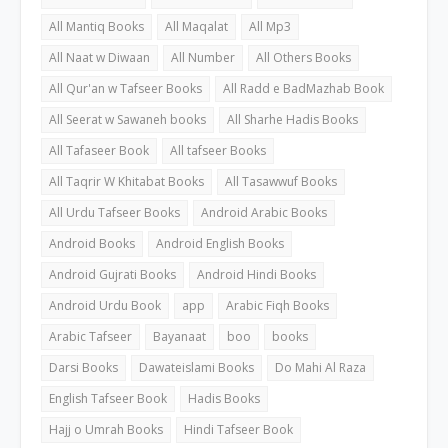
All Mantiq Books
All Maqalat
All Mp3
All Naat w Diwaan
All Number
All Others Books
All Qur'an w Tafseer Books
All Radd e BadMazhab Book
All Seerat w Sawaneh books
All Sharhe Hadis Books
All Tafaseer Book
All tafseer Books
All Taqrir W Khitabat Books
All Tasawwuf Books
All Urdu Tafseer Books
Android Arabic Books
Android Books
Android English Books
Android Gujrati Books
Android Hindi Books
Android Urdu Book
app
Arabic Fiqh Books
Arabic Tafseer
Bayanaat
boo
books
Darsi Books
Dawateislami Books
Do Mahi Al Raza
English Tafseer Book
Hadis Books
Hajj o Umrah Books
Hindi Tafseer Book