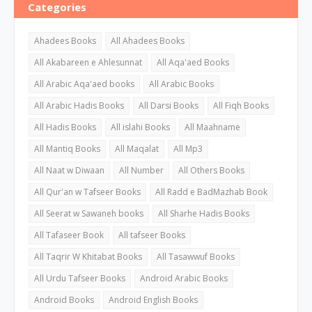
Categories
Ahadees Books
All Ahadees Books
All Akabareen e Ahlesunnat
All Aqa'aed Books
All Arabic Aqa'aed books
All Arabic Books
All Arabic Hadis Books
All Darsi Books
All Fiqh Books
All Hadis Books
All islahi Books
All Maahname
All Mantiq Books
All Maqalat
All Mp3
All Naat w Diwaan
All Number
All Others Books
All Qur'an w Tafseer Books
All Radd e BadMazhab Book
All Seerat w Sawaneh books
All Sharhe Hadis Books
All Tafaseer Book
All tafseer Books
All Taqrir W Khitabat Books
All Tasawwuf Books
All Urdu Tafseer Books
Android Arabic Books
Android Books
Android English Books