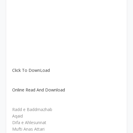
Click To DownLoad
Online Read And Download
Radd e Baddmazhab
Aqaid
Difa e Ahlesunnat
Mufti Anas Attari