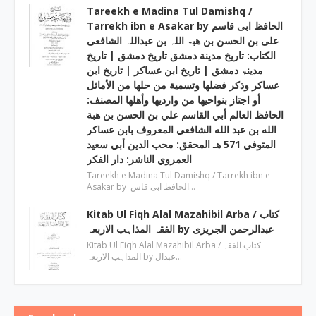
Tareekh e Madina Tul Damishq /
Tarrekh ibn e Asakar by الحافظ ابی قاسم
علی بن الحسن بن ھبۃ اللہ بن عبداللہ الشافعی
الكتاب: تاريخ مدينة دمشق تاريخ دمشق | تاریخ
مدینۃ دمشق | تاریخ ابن عساکر | تاريخ ابن
عساكر وذكر فضلها وتسمية من حلها من الأماثل
أو اجتاز بنواحيها من وارديها وأهلها المصنف:
الحافظ العالم أبي القاسم علي بن الحسن بن هبة
الله بن عبد الله الشافعي المعروف بابن عساكر
المتوفي 571 هـ المحقق: محب الدين أبي سعيد
العمروي الناشر: دار الفكر
Tareekh e Madina Tul Damishq / Tarrekh ibn e
Asakar by الحافظ ابی قاس…
Kitab Ul Fiqh Alal Mazahibil Arba / کتاب
الفقہ المذاہب الاربعہ by عبدالرحمن الجریزی
Kitab Ul Fiqh Alal Mazahibil Arba / کتاب الفقہ
المذاہب الاربعہ by عبدال…