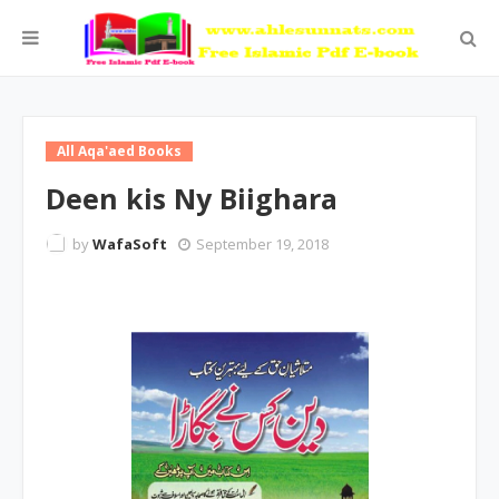
All Aqa'aed Books
Deen kis Ny Biighara
by
WafaSoft
September 19, 2018