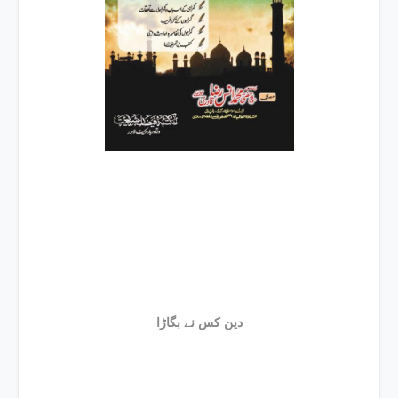
دین کس نے بگاڑا